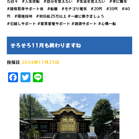
た日々 #人生逆転 #自分を変えたい #生活を変えたい #手に職を
#資格取得サポート有 #転職 #モチゴリ電気 #20代 #30代 #40
代 #積極採用 #初任給25万以上 #一緒に働きましょう
#引越しサポート #家具家電サポート #賃貸サポート #心機一転
そろそろ11月も終わりますね
投稿日
2024年11月21日
F
T
Li
a
w
n
c
it
e
e
te
b
r
o
o