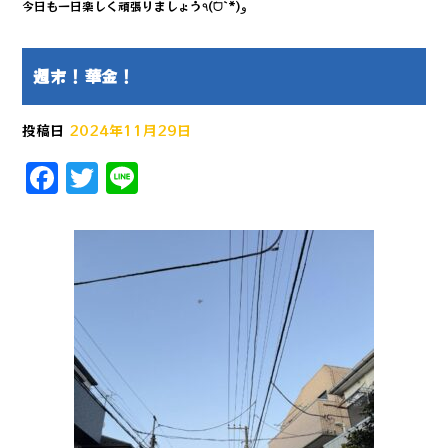
今日も一日楽しく頑張りましょう٩(ˊᗜˋ*)و
週末！華金！
投稿日
2024年11月29日
F
T
Li
a
w
n
c
it
e
e
te
b
r
o
o
k