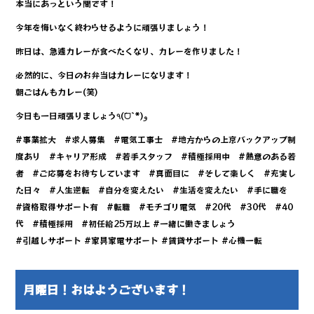
本当にあっという間です！
今年を悔いなく終わらせるように頑張りましょう！
昨日は、急遽カレーが食べたくなり、カレーを作りました！
必然的に、今日のお弁当はカレーになります！
朝ごはんもカレー(笑)
今日も一日頑張りましょう٩(ˊᗜˋ*)و
#事業拡大 #求人募集 #電気工事士 #地方からの上京バックアップ制
度あり #キャリア形成 #若手スタッフ #積極採用中 #熱意のある若
者 #ご応募をお待ちしています #真面目に #そして楽しく #充実し
た日々 #人生逆転 #自分を変えたい #生活を変えたい #手に職を
#資格取得サポート有 #転職 #モチゴリ電気 #20代 #30代 #40
代 #積極採用 #初任給25万以上 #一緒に働きましょう
#引越しサポート #家具家電サポート #賃貸サポート #心機一転
月曜日！おはようございます！