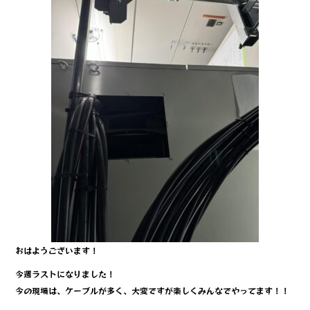
b
r
o
o
k
おはようございます！
今週ラストになりました！
今の現場は、ケーブルが多く、大変ですが楽しくみんなでやってます！！