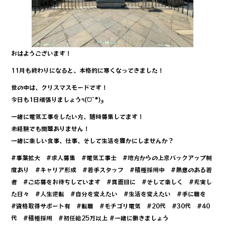
k
おはようございます！
11月も終わりになると、本格的に寒くなってきました！
世の中は、クリスマスモードです！
今日も1日頑張りましょう٩(ˊᗜˋ*)و
一緒に電気工事をしたい方、随時募集してます！
未経験でも問題ありません！
一緒に楽しい食事、仕事、そして生活を豊かにしませんか？
#事業拡大 #求人募集 #電気工事士 #地方からの上京バックアップ制
度あり #キャリア形成 #若手スタッフ #積極採用中 #熱意のある若
者 #ご応募をお待ちしています #真面目に #そして楽しく #充実し
た日々 #人生逆転 #自分を変えたい #生活を変えたい #手に職を
#資格取得サポート有 #転職 #モチゴリ電気 #20代 #30代 #40
代 #積極採用 #初任給25万以上 #一緒に働きましょう