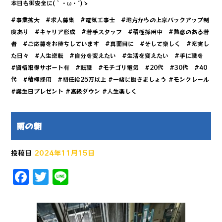
本日も御安全に(｀・ω・´)ゝ
#事業拡大 #求人募集 #電気工事士 #地方からの上京バックアップ制
度あり #キャリア形成 #若手スタッフ #積極採用中 #熱意のある若
者 #ご応募をお待ちしています #真面目に #そして楽しく #充実し
た日々 #人生逆転 #自分を変えたい #生活を変えたい #手に職を
#資格取得サポート有 #転職 #モチゴリ電気 #20代 #30代 #40
代 #積極採用 #初任給25万以上 #一緒に働きましょう #モンクレール
#誕生日プレゼント #高級ダウン #人生楽しく
雨の朝
投稿日
2024年11月15日
F
T
Li
a
w
n
c
it
e