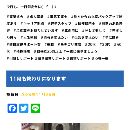
今日も、一日御安全に(￣^￣)ゞ
#事業拡大 #求人募集 #電気工事士 #地方からの上京バックアップ制
度あり #キャリア形成 #若手スタッフ #積極採用中 #熱意のある若
者 #ご応募をお待ちしています #真面目に #そして楽しく #充実し
た日々 #人生逆転 #自分を変えたい #生活を変えたい #手に職を
#資格取得サポート有 #転職 #モチゴリ電気 #20代 #30代 #40
代 #積極採用 #初任給25万以上 #一緒に働きましょう
#引越しサポート #家具家電サポート #賃貸サポート #心機一転
11月も終わりになります
投稿日
2024年11月26日
F
T
Li
a
w
n
c
it
e