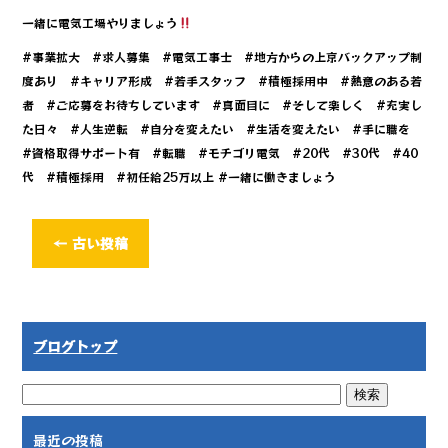
一緒に電気工場やりましょう
#事業拡大 #求人募集 #電気工事士 #地方からの上京バックアップ制
度あり #キャリア形成 #若手スタッフ #積極採用中 #熱意のある若
者 #ご応募をお待ちしています #真面目に #そして楽しく #充実し
た日々 #人生逆転 #自分を変えたい #生活を変えたい #手に職を
#資格取得サポート有 #転職 #モチゴリ電気 #20代 #30代 #40
代 #積極採用 #初任給25万以上 #一緒に働きましょう
←
古い投稿
ブログトップ
最近の投稿