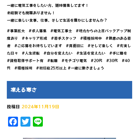
一緒に電気工事をしたい方、随時募集してます！
未経験でも問題ありません！
一緒に楽しい食事、仕事、そして生活を豊かにしませんか？
#事業拡大 #求人募集 #電気工事士 #地方からの上京バックアップ制
度あり #キャリア形成 #若手スタッフ #積極採用中 #熱意のある若
者 #ご応募をお待ちしています #真面目に #そして楽しく #充実し
た日々 #人生逆転 #自分を変えたい #生活を変えたい #手に職を
#資格取得サポート有 #転職 #モチゴリ電気 #20代 #30代 #40
代 #積極採用 #初任給25万以上 #一緒に働きましょう
凍える寒さ
投稿日
2024年11月19日
F
T
Li
a
w
n