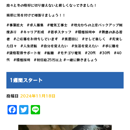
段々と冬の格好に切り替えないと厳しくなってきました！
風邪に気を付けて頑張りましょう！！
#事業拡大 #求人募集 #電気工事士 #地方からの上京バックアップ制
度あり #キャリア形成 #若手スタッフ #積極採用中 #熱意のある若
者 #ご応募をお待ちしています #真面目に #そして楽しく #充実し
た日々 #人生逆転 #自分を変えたい #生活を変えたい #手に職を
#資格取得サポート有 #転職 #モチゴリ電気 #20代 #30代 #40
代 #積極採用 #初任給25万以上 #一緒に働きましょう
1週間スタート
投稿日
2024年11月18日
F
T
Li
a
w
n
c
it
e