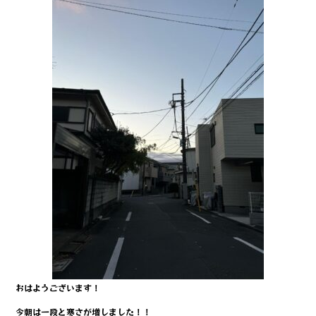
c
it
e
e
te
b
r
o
o
k
おはようございます！
今朝は一段と寒さが増しました！！