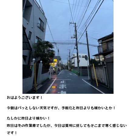
o
o
k
おはようございます！
今朝はパッとしない天気ですが、予報だと昨日よりも暖かいとか！
たしかに昨日より暖かい！
昨日は冬の作業着でしたが、今日は夏用に戻してもそこまで寒く感じない
です！