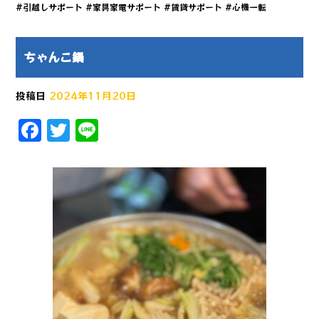
#引越しサポート #家具家電サポート #賃貸サポート #心機一転
ちゃんこ鍋
投稿日
2024年11月20日
F
T
Li
a
w
n
c
it
e
e
te
b
r
o
o
k