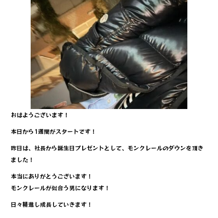
e
te
b
r
o
o
k
おはようございます！
本日から1週間がスタートです！
昨日は、社長から誕生日プレゼントとして、モンクレールのダウンを頂き
ました！
本当にありがとうございます！
モンクレールが似合う男になります！
日々精進し成長していきます！