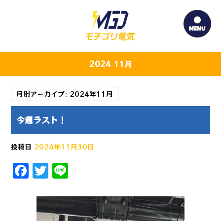
2024 11月
月別アーカイブ:
2024年11月
今週ラスト！
投稿日
2024年11月30日
F
T
Li
a
w
n
c
it
e
e
te