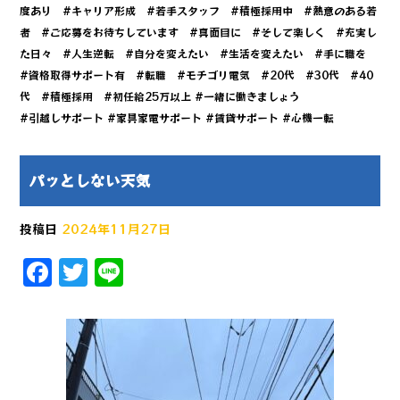
度あり #キャリア形成 #若手スタッフ #積極採用中 #熱意のある若
者 #ご応募をお待ちしています #真面目に #そして楽しく #充実し
た日々 #人生逆転 #自分を変えたい #生活を変えたい #手に職を
#資格取得サポート有 #転職 #モチゴリ電気 #20代 #30代 #40
代 #積極採用 #初任給25万以上 #一緒に働きましょう
#引越しサポート #家具家電サポート #賃貸サポート #心機一転
パッとしない天気
投稿日
2024年11月27日
F
T
Li
a
w
n
c
it
e
e
te
b
r