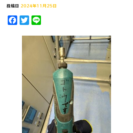
投稿日
2024年11月25日
F
T
Li
a
w
n
c
it
e
e
te
b
r
o
o
k