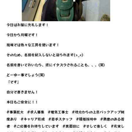
今日はお昼に失礼します！
今日から月曜です！
現場では色々な工具を使います！
そのため、名前を記入しないと盗られます(>_<)
名前を書いておいたら、逆にイタズラされることも、、、(笑)
どーゆー事でしょう(笑)
「です」
自分で書きません！
本日もご安全に！！
#事業拡大 #求人募集 #電気工事士 #地方からの上京バックアップ制
度あり #キャリア形成 #若手スタッフ #積極採用中 #熱意のある若
者 #ご応募をお待ちしています #真面目に #そして楽しく #充実し