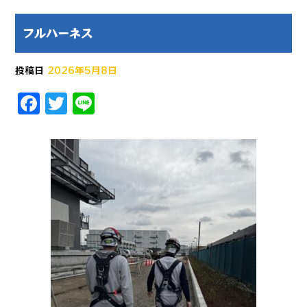
フルハーネス
投稿日
2026年5月8日
F
T
Li
a
w
n
c
it
e
e
te
b
r
o
o
k