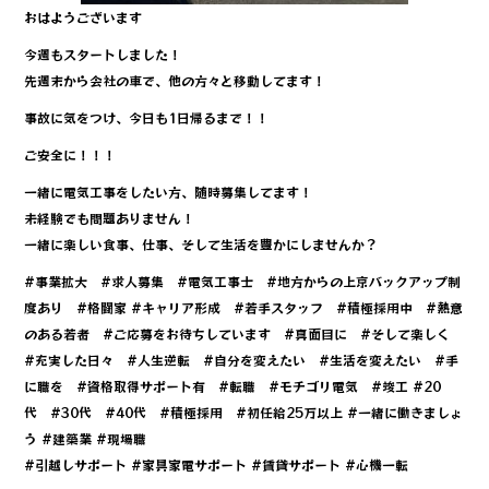
おはようございます
今週もスタートしました！
先週末から会社の車で、他の方々と移動してます！
事故に気をつけ、今日も1日帰るまで！！
ご安全に！！！
一緒に電気工事をしたい方、随時募集してます！
未経験でも問題ありません！
一緒に楽しい食事、仕事、そして生活を豊かにしませんか？
#事業拡大 #求人募集 #電気工事士 #地方からの上京バックアップ制
度あり #格闘家 #キャリア形成 #若手スタッフ #積極採用中 #熱意
のある若者 #ご応募をお待ちしています #真面目に #そして楽しく
#充実した日々 #人生逆転 #自分を変えたい #生活を変えたい #手
に職を #資格取得サポート有 #転職 #モチゴリ電気 #竣工 #20
代 #30代 #40代 #積極採用 #初任給25万以上 #一緒に働きましょ
う #建築業 #現場職
#引越しサポート #家具家電サポート #賃貸サポート #心機一転