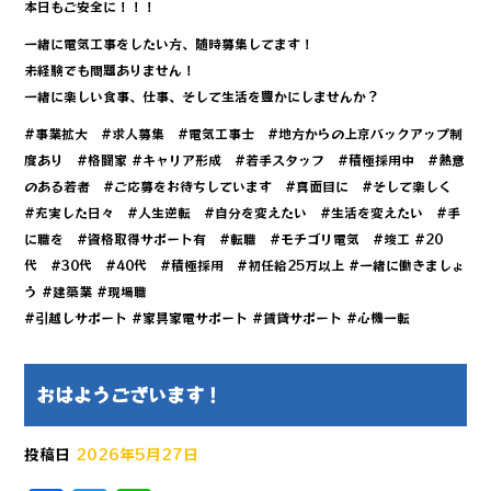
本日もご安全に！！！
一緒に電気工事をしたい方、随時募集してます！
未経験でも問題ありません！
一緒に楽しい食事、仕事、そして生活を豊かにしませんか？
#事業拡大 #求人募集 #電気工事士 #地方からの上京バックアップ制
度あり #格闘家 #キャリア形成 #若手スタッフ #積極採用中 #熱意
のある若者 #ご応募をお待ちしています #真面目に #そして楽しく
#充実した日々 #人生逆転 #自分を変えたい #生活を変えたい #手
に職を #資格取得サポート有 #転職 #モチゴリ電気 #竣工 #20
代 #30代 #40代 #積極採用 #初任給25万以上 #一緒に働きましょ
う #建築業 #現場職
#引越しサポート #家具家電サポート #賃貸サポート #心機一転
おはようございます！
投稿日
2026年5月27日