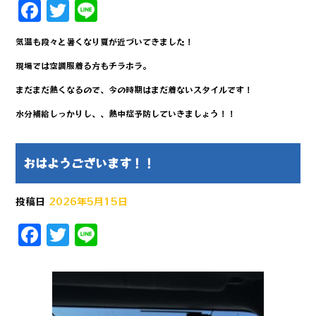
F
T
Li
a
w
n
気温も段々と暑くなり夏が近づいてきました！
c
it
e
現場では空調服着る方もチラホラ。
e
te
まだまだ熱くなるので、今の時期はまだ着ないスタイルです！
b
r
水分補給しっかりし、、熱中症予防していきましょう！！
o
o
k
おはようございます！！
投稿日
2026年5月15日
F
T
Li
a
w
n
c
it
e
e
te