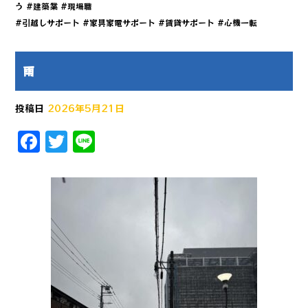
う #建築業 #現場職
#引越しサポート #家具家電サポート #賃貸サポート #心機一転
雨
投稿日
2026年5月21日
F
T
Li
a
w
n
c
it
e
e
te
b
r
o
o
k