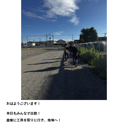
b
r
o
o
k
おはようございます！
本日もみんなで出勤！
倉庫に工具を取りに行き、現場へ！