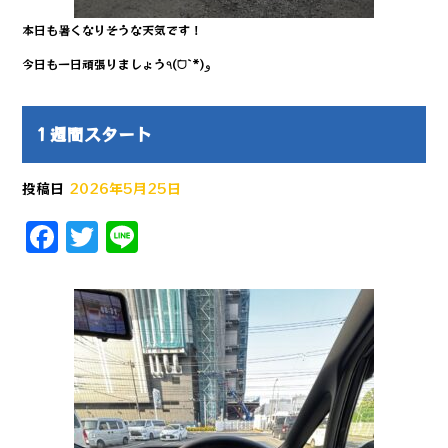
本日も暑くなりそうな天気です！
今日も一日頑張りましょう٩(ˊᗜˋ*)و
１週間スタート
投稿日
2026年5月25日
F
T
Li
a
w
n
c
it
e
e
te
b
r
o
o