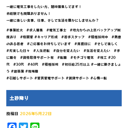
一緒に電気工事をしたい方、随時募集してます！
未経験でも問題ありません！
一緒に楽しい食事、仕事、そして生活を豊かにしませんか？
#事業拡大 #求人募集 #電気工事士 #地方からの上京バックアップ制
度あり #格闘家 #キャリア形成 #若手スタッフ #積極採用中 #熱意
のある若者 #ご応募をお待ちしています #真面目に #そして楽しく
#充実した日々 #人生逆転 #自分を変えたい #生活を変えたい #手
に職を #資格取得サポート有 #転職 #モチゴリ電気 #竣工 #20
代 #30代 #40代 #積極採用 #初任給25万以上 #一緒に働きましょ
う #建築業 #現場職
#引越しサポート #家具家電サポート #賃貸サポート #心機一転
土砂降り
投稿日
2026年5月22日
F
T
Li