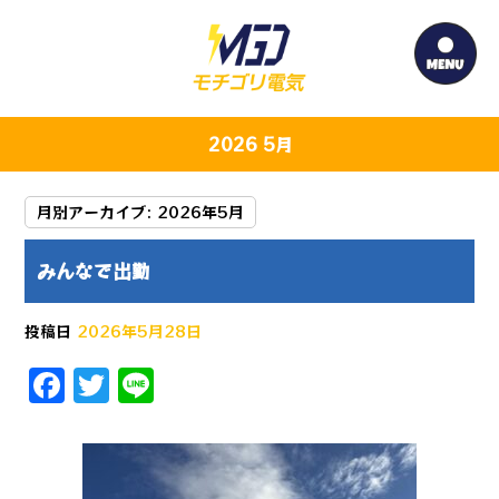
2026 5月
月別アーカイブ:
2026年5月
みんなで出勤
投稿日
2026年5月28日
F
T
Li
a
w
n
c
it
e
e
te