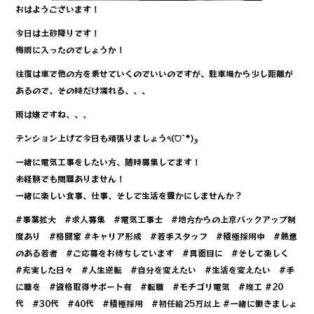
おはようございます！
今日は土砂降りです！
梅雨に入ったのでしょうか！
往復は車で他の方を乗せていくのでいいのですが、駐車場から少し距離が
あるので、その時だけ濡れる、、、
雨は嫌ですね、、、
テンション上げて今日も頑張りましょう٩(ˊᗜˋ*)و
一緒に電気工事をしたい方、随時募集してます！
未経験でも問題ありません！
一緒に楽しい食事、仕事、そして生活を豊かにしませんか？
#事業拡大 #求人募集 #電気工事士 #地方からの上京バックアップ制
度あり #格闘家 #キャリア形成 #若手スタッフ #積極採用中 #熱意
のある若者 #ご応募をお待ちしています #真面目に #そして楽しく
#充実した日々 #人生逆転 #自分を変えたい #生活を変えたい #手
に職を #資格取得サポート有 #転職 #モチゴリ電気 #竣工 #20
代 #30代 #40代 #積極採用 #初任給25万以上 #一緒に働きましょ