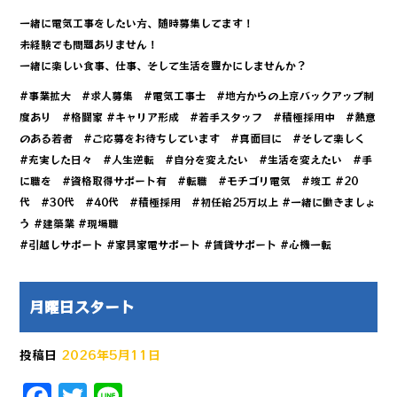
一緒に電気工事をしたい方、随時募集してます！
未経験でも問題ありません！
一緒に楽しい食事、仕事、そして生活を豊かにしませんか？
#事業拡大 #求人募集 #電気工事士 #地方からの上京バックアップ制
度あり #格闘家 #キャリア形成 #若手スタッフ #積極採用中 #熱意
のある若者 #ご応募をお待ちしています #真面目に #そして楽しく
#充実した日々 #人生逆転 #自分を変えたい #生活を変えたい #手
に職を #資格取得サポート有 #転職 #モチゴリ電気 #竣工 #20
代 #30代 #40代 #積極採用 #初任給25万以上 #一緒に働きましょ
う #建築業 #現場職
#引越しサポート #家具家電サポート #賃貸サポート #心機一転
月曜日スタート
投稿日
2026年5月11日