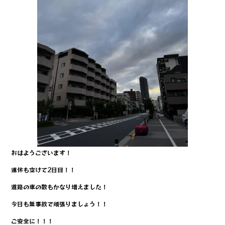
o
k
おはようございます！
連休も空けて2日目！！
道路の車の数もかなり増えました！
今日も無事故で頑張りましょう！！
ご安全に！！！