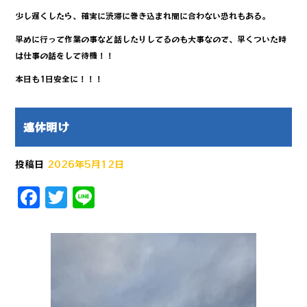
少し遅くしたら、確実に渋滞に巻き込まれ間に合わない恐れもある。
早めに行って作業の事など話したりしてるのも大事なので、早くついた時
は仕事の話をして待機！！
本日も1日安全に！！！
連休明け
投稿日
2026年5月12日
F
T
Li
a
w
n
c
it
e
e
te
b
r
o