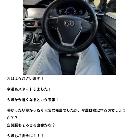
k
おはようございます！
今週もスタートしました！
今週から暑くなるという予報！
暑かったり寒かったり大変な先週でしたが、今週は安定するのでしょう
か？？
空調服もそろそろ出番かな？
今週もご安全に！！！