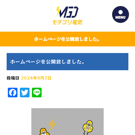
ホームページを公開致しました。
ホームページを公開致しました。
投稿日
2024年9月2日
F
T
Li
a
w
n
c
it
e
e
te
b
r