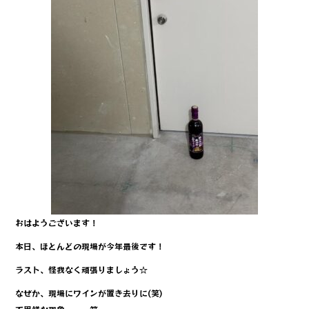
o
o
k
おはようございます！
本日、ほとんどの現場が今年最後です！
ラスト、怪我なく頑張りましょう☆
なぜか、現場にワインが置き去りに(笑)