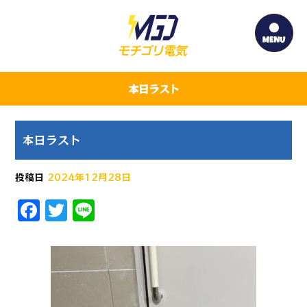
本日ラスト
本日ラスト
投稿日
2024年12月28日
F
T
Li
a
w
n
c
it
e
e
te
b
r