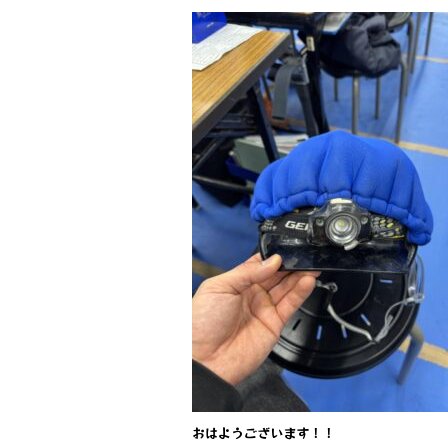
a
w
n
c
it
e
e
te
b
r
o
o
k
おはようございます！！