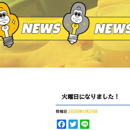
火曜日になりました！
投稿日
2026年1月20日
F
T
Li