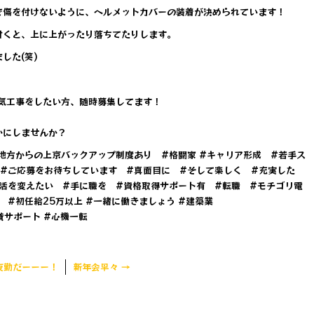
で傷を付けないように、ヘルメットカバーの装着が決められています！
付くと、上に上がったり落ちてたりします。
した(笑)
ましょう٩(ˊᗜˋ*)و一緒に電気工事をしたい方、随時募集してます！
かにしませんか？
地方からの上京バックアップ制度あり #格闘家 #キャリア形成 #若手ス
#ご応募をお待ちしています #真面目に #そして楽しく #充実した
活を変えたい #手に職を #資格取得サポート有 #転職 #モチゴリ電
用 #初任給25万以上 #一緒に働きましょう #建築業
貸サポート #心機一転
夜勤だーーー！
新年会早々
→