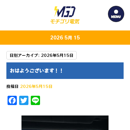
2026 5月 15
日別アーカイブ:
2026年5月15日
おはようございます！！
投稿日
2026年5月15日
F
T
Li
a
w
n
c
it
e
e
te