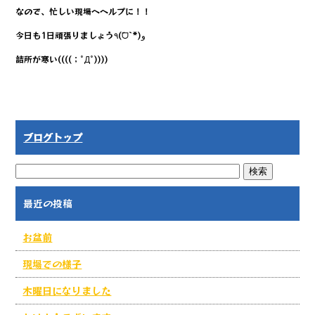
なので、忙しい現場へヘルプに！！
今日も1日頑張りましょう٩(ˊᗜˋ*)و
詰所が寒い((((；ﾟДﾟ))))
ブログトップ
最近の投稿
お盆前
現場での様子
木曜日になりました