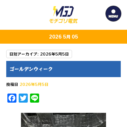
2026 5月 05
日別アーカイブ:
2026年5月5日
ゴールデンウィーク
投稿日
2026年5月5日
F
T
Li
a
w
n
c
it
e
e
te