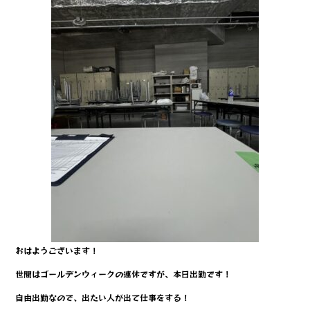
b
r
o
o
k
おはようございます！
世間はゴールデンウィークの連休ですが、本日出勤です！
自由出勤なので、出たい人が出て仕事をする！